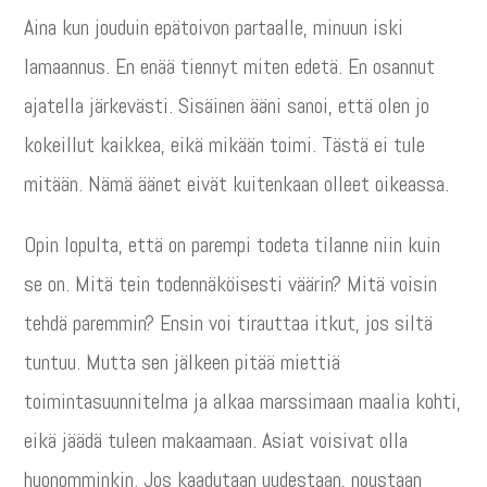
Aina kun jouduin epätoivon partaalle, minuun iski
lamaannus. En enää tiennyt miten edetä. En osannut
ajatella järkevästi. Sisäinen ääni sanoi, että olen jo
kokeillut kaikkea, eikä mikään toimi. Tästä ei tule
mitään. Nämä äänet eivät kuitenkaan olleet oikeassa.
Opin lopulta, että on parempi todeta tilanne niin kuin
se on. Mitä tein todennäköisesti väärin? Mitä voisin
tehdä paremmin? Ensin voi tirauttaa itkut, jos siltä
tuntuu. Mutta sen jälkeen pitää miettiä
toimintasuunnitelma ja alkaa marssimaan maalia kohti,
eikä jäädä tuleen makaamaan. Asiat voisivat olla
huonomminkin. Jos kaadutaan uudestaan, noustaan