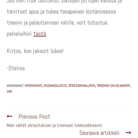
Jos olet itse taistellut samojen juttujen kanssa ja
tarvitset apua ja tukea tasapainon löytämisessä
treenin ja palautumisen välille, voit tutustua
palveluihini
tästä
.
Kiitos, kun jaksoit lukea!
-Stelios
AVAINSANAT:
HYVINVOINTI
,
RUOANSULATUS
,
STRESSINHALLINTA
,
TREENIN OHJELMOINTI
,
UNI
Previous Post
Näin vältät ylirasituksen ja treenaat tuloksekkaasti
Seuraava artikkeli