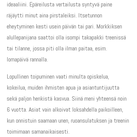
ideaaliini. Epäreilusta vertailusta syntyvä paine
räjäytti minut aina pirstaleiksi. Itsetunnon
eheytyminen kesti usein päivän tai pari. Morkkiksen
alullepanijana saattoi olla isompi takapakki treenissä
tai tilanne, jossa piti olla ilman paitaa, esim.
lomapäivä rannalla.
Lopullinen toipuminen vaati minulta opiskelua,
kokeilua, muiden ihmisten apua ja asiantuntijuutta
sekä paljon henkistä kasvua. Siinä meni yhteensä noin
6 vuotta. Asiat vain alkoivat loksahdella paikoilleen,
kun onnistuin saamaan unen, ruoansulatuksen ja treenin
toimimaan samanaikaisesti.