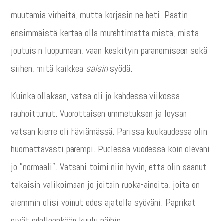
muutamia virheitä, mutta korjasin ne heti. Päätin
ensimmäistä kertaa olla murehtimatta mistä, mistä
joutuisin luopumaan, vaan keskityin paranemiseen sekä
siihen, mitä kaikkea
saisin
syödä.
Kuinka ollakaan, vatsa oli jo kahdessa viikossa
rauhoittunut. Vuorottaisen ummetuksen ja löysän
vatsan kierre oli häviämässä. Parissa kuukaudessa olin
huomattavasti parempi. Puolessa vuodessa koin olevani
jo ”normaali”. Vatsani toimi niin hyvin, että olin saanut
takaisin valikoimaan jo joitain ruoka-aineita, joita en
aiemmin olisi voinut edes ajatella syöväni. Paprikat
eivät edelleenkään kuulu näihin.