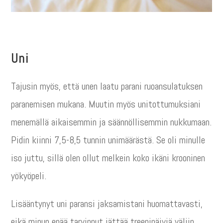
Uni
Tajusin myös, että unen laatu parani ruoansulatuksen
paranemisen mukana. Muutin myös unitottumuksiani
menemällä aikaisemmin ja säännöllisemmin nukkumaan.
Pidin kiinni 7,5-8,5 tunnin unimäärästä. Se oli minulle
iso juttu, sillä olen ollut melkein koko ikäni krooninen
yökyöpeli.
Lisääntynyt uni paransi jaksamistani huomattavasti,
eikä minun enää tarvinnut jättää treenipäiviä väliin