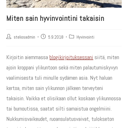
Miten sain hyvinvointini takaisin
steliosadmin
5.9.2018
Hyvinvointi
Kirjoitin aiemmassa
blogikirjoituksessani
siitä, miten
ajoin kroppani ylikuntoon sekä miten palautumiskyvyn
vaalimisesta tuli minulle sydämen asia. Nyt haluan
kertoa, miten sain ylikunnon jälkeen terveyteni
takaisin. Vaikka et olisikaan ollut koskaan ylikunnossa
tai burnoutissa, saatat silti samaistua ongelmiini.
Nukkumisvaikeudet, ruoansulatusvaivat, tulokseton