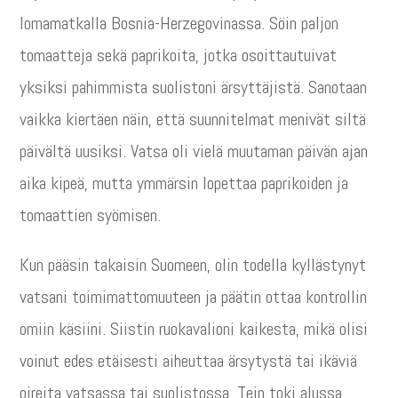
lomamatkalla Bosnia-Herzegovinassa. Söin paljon
tomaatteja sekä paprikoita, jotka osoittautuivat
yksiksi pahimmista suolistoni ärsyttäjistä. Sanotaan
vaikka kiertäen näin, että suunnitelmat menivät siltä
päivältä uusiksi. Vatsa oli vielä muutaman päivän ajan
aika kipeä, mutta ymmärsin lopettaa paprikoiden ja
tomaattien syömisen.
Kun pääsin takaisin Suomeen, olin todella kyllästynyt
vatsani toimimattomuuteen ja päätin ottaa kontrollin
omiin käsiini. Siistin ruokavalioni kaikesta, mikä olisi
voinut edes etäisesti aiheuttaa ärsytystä tai ikäviä
oireita vatsassa tai suolistossa. Tein toki alussa