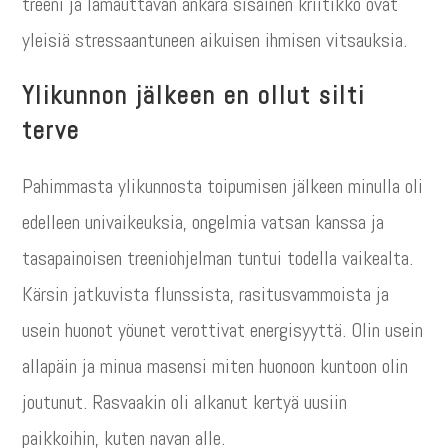
treeni ja lamauttavan ankara sisäinen kriitikko ovat
yleisiä stressaantuneen aikuisen ihmisen vitsauksia.
Ylikunnon jälkeen en ollut silti
terve
Pahimmasta ylikunnosta toipumisen jälkeen minulla oli
edelleen univaikeuksia, ongelmia vatsan kanssa ja
tasapainoisen treeniohjelman tuntui todella vaikealta.
Kärsin jatkuvista flunssista, rasitusvammoista ja
usein huonot yöunet verottivat energisyyttä. Olin usein
allapäin ja minua masensi miten huonoon kuntoon olin
joutunut. Rasvaakin oli alkanut kertyä uusiin
paikkoihin, kuten navan alle.