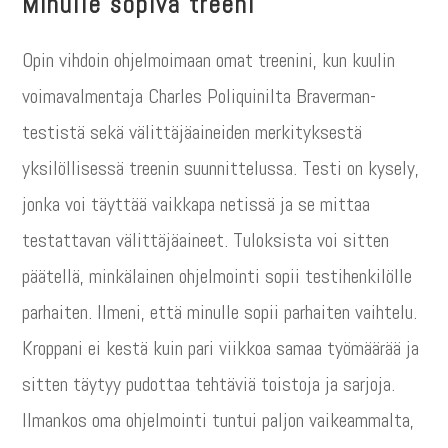
Minulle sopiva treeni
Opin vihdoin ohjelmoimaan omat treenini, kun kuulin
voimavalmentaja Charles Poliquinilta Braverman-
testistä sekä välittäjäaineiden merkityksestä
yksilöllisessä treenin suunnittelussa. Testi on kysely,
jonka voi täyttää vaikkapa netissä ja se mittaa
testattavan välittäjäaineet. Tuloksista voi sitten
päätellä, minkälainen ohjelmointi sopii testihenkilölle
parhaiten. Ilmeni, että minulle sopii parhaiten vaihtelu.
Kroppani ei kestä kuin pari viikkoa samaa työmäärää ja
sitten täytyy pudottaa tehtäviä toistoja ja sarjoja.
Ilmankos oma ohjelmointi tuntui paljon vaikeammalta,