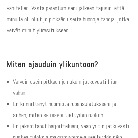
vähitellen. Vasta parantumiseni jälkeen tajusin, että
minulla oli ollut jo pitkään useita huonoja tapoja, jotka
veivät minut ylirasitukseen.
Miten ajauduin ylikuntoon?
Valvoin usein pitkään ja nukuin jatkuvasti liian
vähän.
En kiinnittänyt huomiota ruoansulatukseeni ja
siihen, miten se reagoi tiettyihin ruokiin.
En jaksottanut harjoitteluani, vaan yritin jatkuvasti
puskea tuloksia maksimivoima-alueella ylös päin.