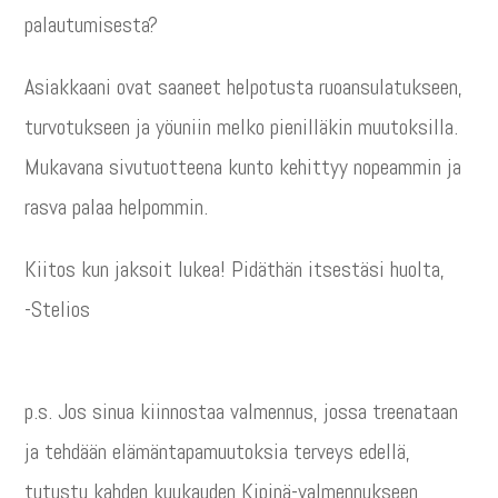
palautumisesta?
Asiakkaani ovat saaneet helpotusta ruoansulatukseen,
turvotukseen ja yöuniin melko pienilläkin muutoksilla.
Mukavana sivutuotteena kunto kehittyy nopeammin ja
rasva palaa helpommin.
Kiitos kun jaksoit lukea! Pidäthän itsestäsi huolta,
-Stelios
p.s. Jos sinua kiinnostaa valmennus, jossa treenataan
ja tehdään elämäntapamuutoksia terveys edellä,
tutustu kahden kuukauden Kipinä-valmennukseen