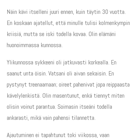
Näin kävi itselleni juuri ennen, kuin täytin 30 vuotta.
En koskaan ajatellut, että minulle tulisi kolmenkympin
kriisiä, mutta se iski todella kovaa. Olin elämäni
huonoimmassa kunnossa.
Ylikunnossa sykkeeni oli jatkuvasti korkealla. En
saanut unta öisin. Vatsani oli aivan sekaisin. En
pystynyt treenaamaan; oireet pahenivat jopa reippaasta
kävelylenkistä. Olin masentunut, enkä tiennyt miten
olisin voinut parantua. Soimasin itseäni todella
ankarasti, mikä vain pahensi tilannetta.
Ajautuminen ei tapahtunut toki viikossa, vaan