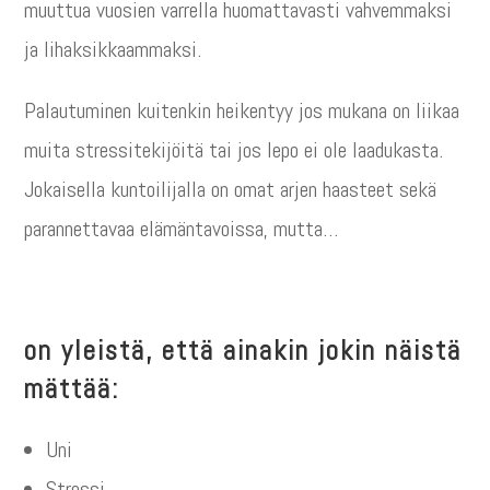
muuttua vuosien varrella huomattavasti vahvemmaksi
ja lihaksikkaammaksi.
Palautuminen kuitenkin heikentyy jos mukana on liikaa
muita stressitekijöitä tai jos lepo ei ole laadukasta.
Jokaisella kuntoilijalla on omat arjen haasteet sekä
parannettavaa elämäntavoissa, mutta…
on yleistä, että ainakin jokin näistä
mättää:
Uni
Stressi