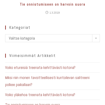
Tie onnistumiseen on harvoin suora
1.3.2019
Kategoriat
Valitse kategoria
Viimeisimmät Artikkelit
Voiko etureisiä treenata kehittävästi kotona?
Miksi niin monen tavoitteellisesti kuntoilevan salitreeni
polkee paikallaan?
Voiko yläkehoa treenata kehittävästi kotona?
Tie onnistumiseen on harvoin suora