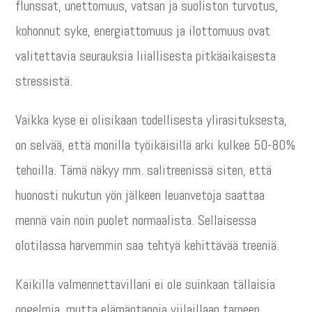
flunssat, unettomuus, vatsan ja suoliston turvotus,
kohonnut syke, energiattomuus ja ilottomuus ovat
valitettavia seurauksia liiallisesta pitkäaikaisesta
stressistä.
Vaikka kyse ei olisikaan todellisesta ylirasituksesta,
on selvää, että monilla työikäisillä arki kulkee 50-80%
tehoilla. Tämä näkyy mm. salitreenissä siten, että
huonosti nukutun yön jälkeen leuanvetoja saattaa
mennä vain noin puolet normaalista. Sellaisessa
olotilassa harvemmin saa tehtyä kehittävää treeniä.
Kaikilla valmennettavillani ei ole suinkaan tällaisia
ongelmia, mutta elämäntapoja viilaillaan tarpeen