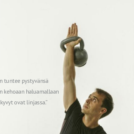
kun tuntee pystyvänsä
an kehoaan haluamallaan
yvyt ovat linjassa.”