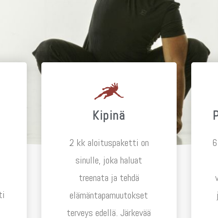
Kipinä
2 kk aloituspaketti on
6
sinulle, joka haluat
treenata ja tehdä
ti
elämäntapamuutokset
terveys edellä. Järkevää