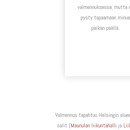
valmennuksessa, mutta 
pysty tapaamaan minu
paikan päällä.
Valmennus tapahtuu Helsingin alueel
salit (
Maunulan liikuntahalli
ja
Lii