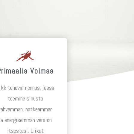
Primaalia Voimaa
 kk tehovalmennus, jossa
teemme sinusta
vahvemman, notkeamman
ja energisemmän version
itsestäsi. Liikut