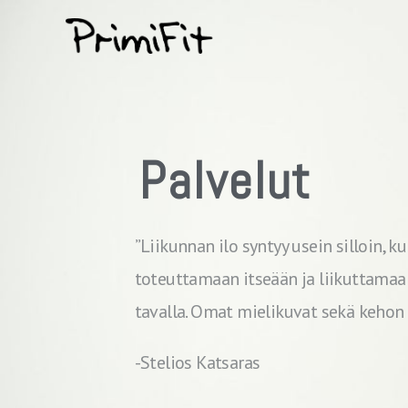
Palvelut
”Liikunnan ilo syntyy usein silloin, 
toteuttamaan itseään ja liikuttama
tavalla. Omat mielikuvat sekä kehon k
-Stelios Katsaras