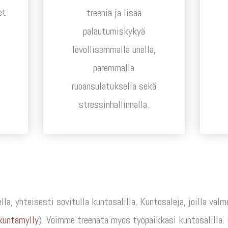
et
treeniä ja lisää
a
palautumiskykyä
levollisemmalla unella,
paremmalla
ruoansulatuksella sekä
stressinhallinnalla.
la, yhteisesti sovitulla kuntosalilla. Kuntosaleja, joilla va
kuntamylly
). Voimme treenata myös työpaikkasi kuntosalilla