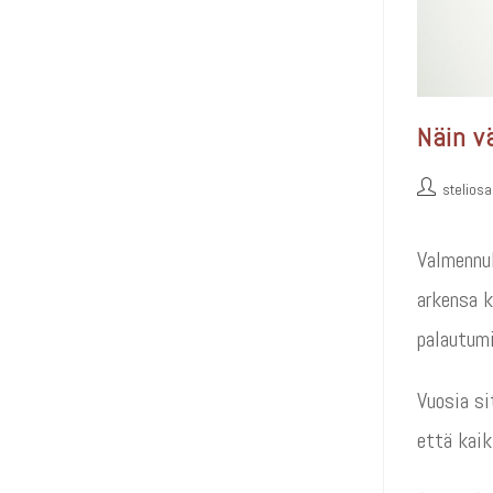
Näin v
stelios
Valmennuk
arkensa k
palautum
Vuosia si
että kaik