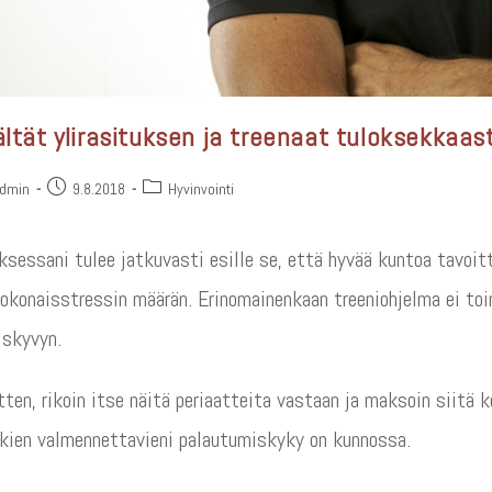
ältät ylirasituksen ja treenaat tuloksekkaast
admin
9.8.2018
Hyvinvointi
sessani tulee jatkuvasti esille se, että hyvää kuntoa tavoit
okonaisstressin määrän. Erinomainenkaan treeniohjelma ei toim
iskyvyn.
tten, rikoin itse näitä periaatteita vastaan ja maksoin siitä 
kien valmennettavieni palautumiskyky on kunnossa.