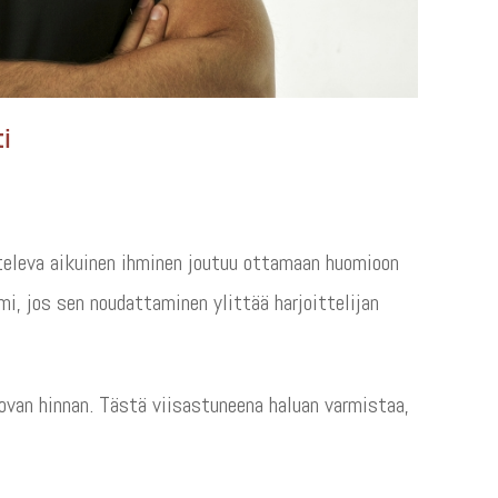
i
televa aikuinen ihminen joutuu ottamaan huomioon
i, jos sen noudattaminen ylittää harjoittelijan
kovan hinnan. Tästä viisastuneena haluan varmistaa,