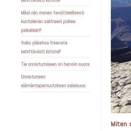
kehittävästi kotona?
Miksi niin monen tavoitteellisesti
kuntoilevan salitreeni polkee
paikallaan?
Voiko yläkehoa treenata
kehittävästi kotona?
Tie onnistumiseen on harvoin suora
Onnistuneen
elämäntapamuutoksen salaisuus
Miten 