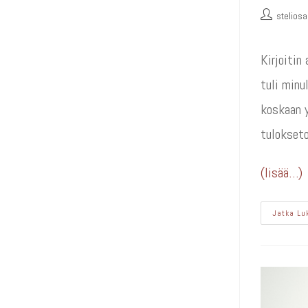
stelios
Kirjoiti
tuli minu
koskaan y
tulokseto
(lisää…)
Jatka Lu