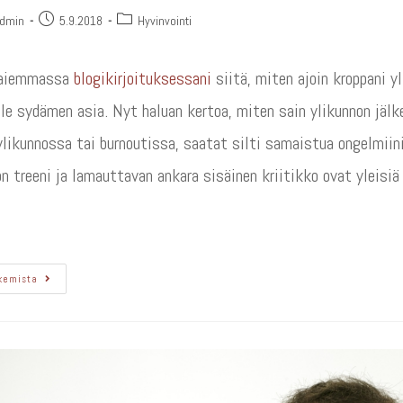
admin
5.9.2018
Hyvinvointi
n aiemmassa
blogikirjoituksessani
siitä, miten ajoin kroppani 
lle sydämen asia. Nyt haluan kertoa, miten sain ylikunnon jälke
likunnossa tai burnoutissa, saatat silti samaistua ongelmiin
n treeni ja lamauttavan ankara sisäinen kriitikko ovat yleisi
kemista