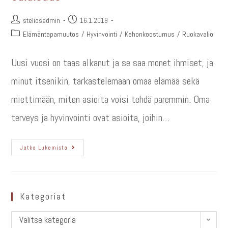
steliosadmin
16.1.2019
Elämäntapamuutos
/
Hyvinvointi
/
Kehonkoostumus
/
Ruokavalio
Uusi vuosi on taas alkanut ja se saa monet ihmiset, ja
minut itsenikin, tarkastelemaan omaa elämää sekä
miettimään, miten asioita voisi tehdä paremmin. Oma
terveys ja hyvinvointi ovat asioita, joihin…
Jatka Lukemista
Kategoriat
Valitse kategoria